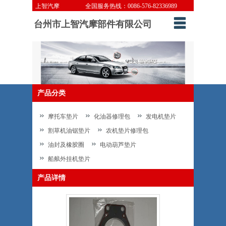
上智汽摩 全国服务热线：0086-576-82336989
台州市上智汽摩部件有限公司
产品分类
摩托车垫片
化油器修理包
发电机垫片
割草机油锯垫片
农机垫片修理包
油封及橡胶圈
电动葫芦垫片
船舷外挂机垫片
产品详情